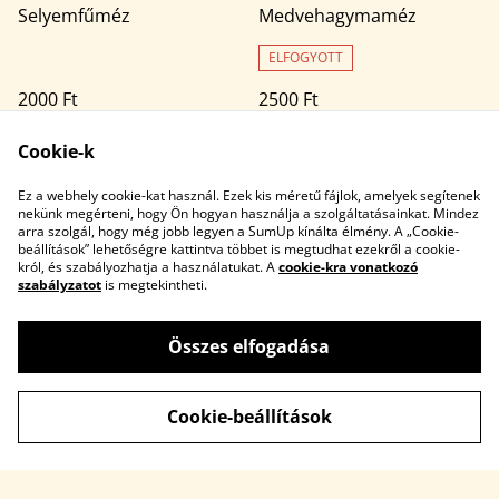
Selyemfűméz
Medvehagymaméz
ELFOGYOTT
2000 Ft
2500 Ft
TÖBB VÁLTOZAT ÉRHETŐ EL
Cookie-k
Ez a webhely cookie-kat használ. Ezek kis méretű fájlok, amelyek segítenek
nekünk megérteni, hogy Ön hogyan használja a szolgáltatásainkat. Mindez
arra szolgál, hogy még jobb legyen a SumUp kínálta élmény. A „Cookie-
beállítások” lehetőségre kattintva többet is megtudhat ezekről a cookie-
król, és szabályozhatja a használatukat. A
cookie-kra vonatkozó
szabályzatot
is megtekintheti.
Kapcsolatfelvétel
Jogi feltételek
Adatvédelmi
Cookie-szabályzat
Összes elfogadása
szabályzat
Cookie-beállítások