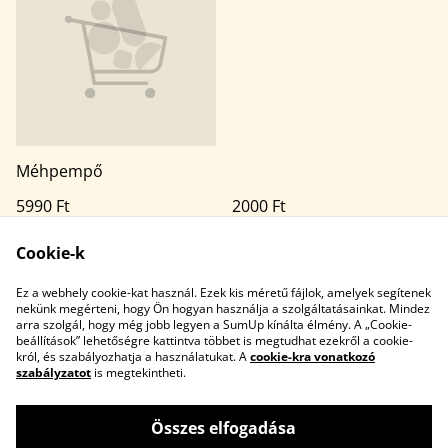
Méhpempő
5990 Ft
2000 Ft
TÖBB VÁLTOZAT ÉRHETŐ EL
Cookie-k
Ez a webhely cookie-kat használ. Ezek kis méretű fájlok, amelyek segítenek
nekünk megérteni, hogy Ön hogyan használja a szolgáltatásainkat. Mindez
arra szolgál, hogy még jobb legyen a SumUp kínálta élmény. A „Cookie-
beállítások” lehetőségre kattintva többet is megtudhat ezekről a cookie-
król, és szabályozhatja a használatukat. A
cookie-kra vonatkozó
szabályzatot
is megtekintheti.
Kapcsolatfelvétel
Jogi feltételek
Adatvédelmi
Cookie-szabályzat
Összes elfogadása
szabályzat