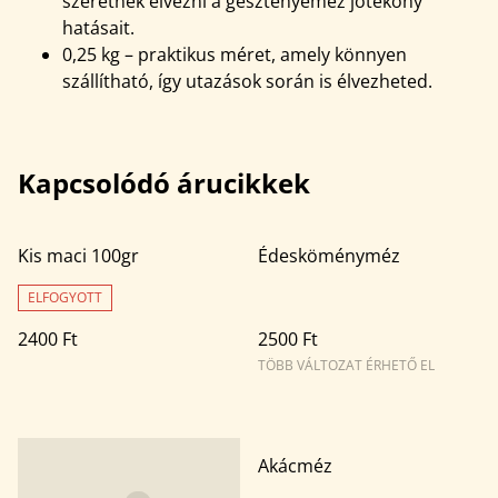
szeretnék élvezni a gesztenyeméz jótékony
hatásait.
0,25 kg – praktikus méret, amely könnyen
szállítható, így utazások során is élvezheted.
Kapcsolódó árucikkek
Kis maci 100gr
Édesköményméz
ELFOGYOTT
2400 Ft
2500 Ft
TÖBB VÁLTOZAT ÉRHETŐ EL
Akácméz