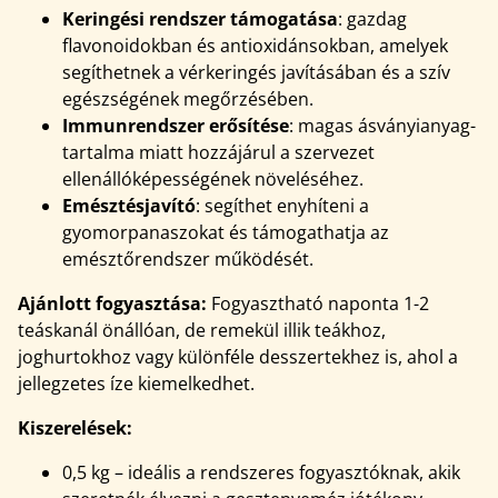
Keringési rendszer támogatása
: gazdag
flavonoidokban és antioxidánsokban, amelyek
segíthetnek a vérkeringés javításában és a szív
egészségének megőrzésében.
Immunrendszer erősítése
: magas ásványianyag-
tartalma miatt hozzájárul a szervezet
ellenállóképességének növeléséhez.
Emésztésjavító
: segíthet enyhíteni a
gyomorpanaszokat és támogathatja az
emésztőrendszer működését.
Ajánlott fogyasztása:
Fogyasztható naponta 1-2
teáskanál önállóan, de remekül illik teákhoz,
joghurtokhoz vagy különféle desszertekhez is, ahol a
jellegzetes íze kiemelkedhet.
Kiszerelések:
0,5 kg – ideális a rendszeres fogyasztóknak, akik